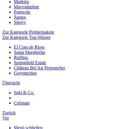
Madeira
Mavrodaphne
Portwein
Samos
Sherry
Zur Kategorie Probierpakete
Zur Kategorie Top-Winzer
El Coto de Rioja
Santa Margherita
Ruffino
Springfield Estate
Château Bel Air Perponcher
Goyenechea
Übersicht
Sekt & Co.
Crémant
Zurück
Vor
Menü schließen