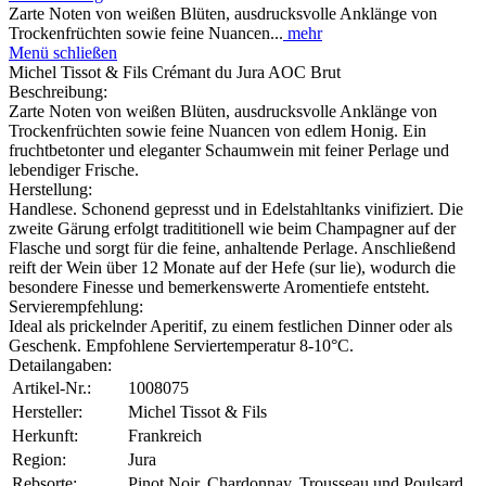
Zarte Noten von weißen Blüten, ausdrucksvolle Anklänge von
Trockenfrüchten sowie feine Nuancen...
mehr
Menü schließen
Michel Tissot & Fils Crémant du Jura AOC Brut
Beschreibung:
Zarte Noten von weißen Blüten, ausdrucksvolle Anklänge von
Trockenfrüchten sowie feine Nuancen von edlem Honig. Ein
fruchtbetonter und eleganter Schaumwein mit feiner Perlage und
lebendiger Frische.
Herstellung:
Handlese. Schonend gepresst und in Edelstahltanks vinifiziert. Die
zweite Gärung erfolgt tradititionell wie beim Champagner auf der
Flasche und sorgt für die feine, anhaltende Perlage. Anschließend
reift der Wein über 12 Monate auf der Hefe (sur lie), wodurch die
besondere Finesse und bemerkenswerte Aromentiefe entsteht.
Servierempfehlung:
Ideal als prickelnder Aperitif, zu einem festlichen Dinner oder als
Geschenk. Empfohlene Serviertemperatur 8-10°C.
Detailangaben:
Artikel-Nr.:
1008075
Hersteller:
Michel Tissot & Fils
Herkunft:
Frankreich
Region:
Jura
Rebsorte:
Pinot Noir, Chardonnay, Trousseau und Poulsard