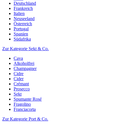
Deutschland
Frankreich
Italien
Neuseeland
Österreich
Portugal
Spanien
Südafrika
Zur Kategorie Sekt & Co.
Cava
Alkoholfrei
Champagner
Cidre
Cider
Crémant
Prosecco
Sekt
Spumante Rosé
Fragolino
Franciacorta
Zur Kategorie Port & Co.