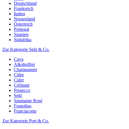
Deutschland
Frankreich
Italien
Neuseeland
Österreich
Portugal
Spanien
Südafrika
Zur Kategorie Sekt & Co.
Cava
Alkoholfrei
Champagner
Cidre
Cider
Crémant
Prosecco
Sekt
Spumante Rosé
Fragolino
Franciacorta
Zur Kategorie Port & Co.