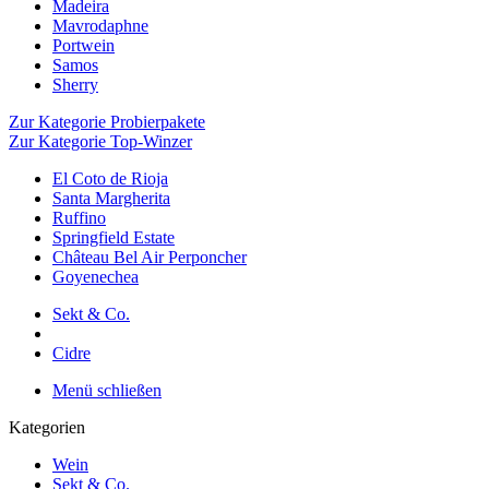
Madeira
Mavrodaphne
Portwein
Samos
Sherry
Zur Kategorie Probierpakete
Zur Kategorie Top-Winzer
El Coto de Rioja
Santa Margherita
Ruffino
Springfield Estate
Château Bel Air Perponcher
Goyenechea
Sekt & Co.
Cidre
Menü schließen
Kategorien
Wein
Sekt & Co.