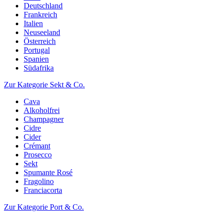
Deutschland
Frankreich
Italien
Neuseeland
Österreich
Portugal
Spanien
Südafrika
Zur Kategorie Sekt & Co.
Cava
Alkoholfrei
Champagner
Cidre
Cider
Crémant
Prosecco
Sekt
Spumante Rosé
Fragolino
Franciacorta
Zur Kategorie Port & Co.