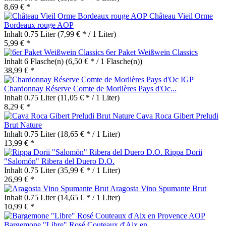
8,69 € *
Château Vieil Orme
Bordeaux rouge AOP
Inhalt
0.75 Liter
(7,99 € * / 1 Liter)
5,99 € *
6er Paket Weißwein Classics
Inhalt
6 Flasche(n)
(6,50 € * / 1 Flasche(n))
38,99 € *
Chardonnay Réserve Comte de Morlières Pays d'Oc...
Inhalt
0.75 Liter
(11,05 € * / 1 Liter)
8,29 € *
Cava Roca Gibert Preludi
Brut Nature
Inhalt
0.75 Liter
(18,65 € * / 1 Liter)
13,99 € *
Rippa Dorii
"Salomón" Ribera del Duero D.O.
Inhalt
0.75 Liter
(35,99 € * / 1 Liter)
26,99 € *
Aragosta Vino Spumante Brut
Inhalt
0.75 Liter
(14,65 € * / 1 Liter)
10,99 € *
Bargemone "Libre" Rosé Couteaux d'Aix en...