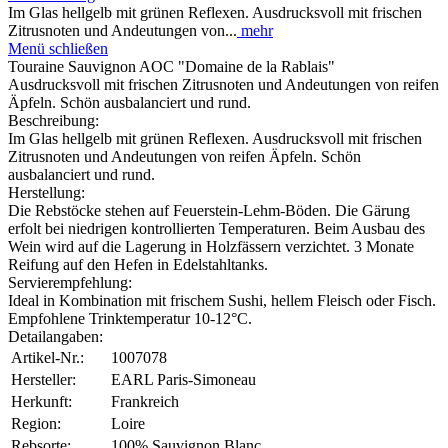
Im Glas hellgelb mit grünen Reflexen. Ausdrucksvoll mit frischen
Zitrusnoten und Andeutungen von...
mehr
Menü schließen
Touraine Sauvignon AOC "Domaine de la Rablais"
Ausdrucksvoll mit frischen Zitrusnoten und Andeutungen von reifen
Äpfeln. Schön ausbalanciert und rund.
Beschreibung:
Im Glas hellgelb mit grünen Reflexen. Ausdrucksvoll mit frischen
Zitrusnoten und Andeutungen von reifen Äpfeln. Schön
ausbalanciert und rund.
Herstellung:
Die Rebstöcke stehen auf Feuerstein-Lehm-Böden. Die Gärung
erfolt bei niedrigen kontrollierten Temperaturen. Beim Ausbau des
Wein wird auf die Lagerung in Holzfässern verzichtet. 3 Monate
Reifung auf den Hefen in Edelstahltanks.
Servierempfehlung:
Ideal in Kombination mit frischem Sushi, hellem Fleisch oder Fisch.
Empfohlene Trinktemperatur 10-12°C.
Detailangaben:
Artikel-Nr.:
1007078
Hersteller:
EARL Paris-Simoneau
Herkunft:
Frankreich
Region:
Loire
Rebsorte:
100% Sauvignon Blanc