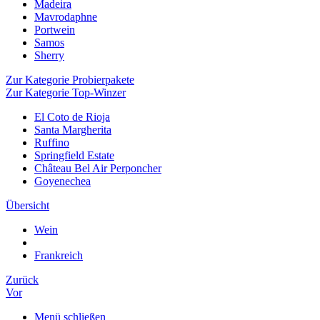
Madeira
Mavrodaphne
Portwein
Samos
Sherry
Zur Kategorie Probierpakete
Zur Kategorie Top-Winzer
El Coto de Rioja
Santa Margherita
Ruffino
Springfield Estate
Château Bel Air Perponcher
Goyenechea
Übersicht
Wein
Frankreich
Zurück
Vor
Menü schließen