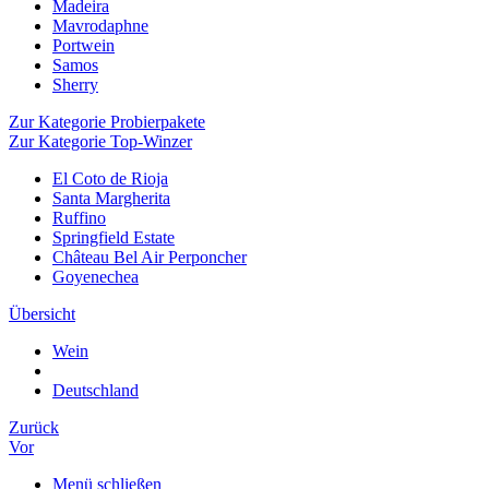
Madeira
Mavrodaphne
Portwein
Samos
Sherry
Zur Kategorie Probierpakete
Zur Kategorie Top-Winzer
El Coto de Rioja
Santa Margherita
Ruffino
Springfield Estate
Château Bel Air Perponcher
Goyenechea
Übersicht
Wein
Deutschland
Zurück
Vor
Menü schließen