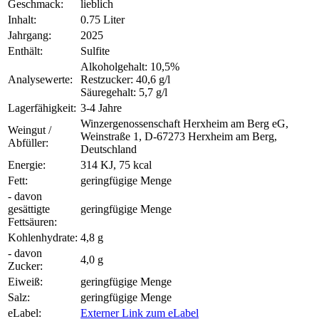
Geschmack:
lieblich
Inhalt:
0.75 Liter
Jahrgang:
2025
Enthält:
Sulfite
Alkoholgehalt: 10,5%
Analysewerte:
Restzucker: 40,6 g/l
Säuregehalt: 5,7 g/l
Lagerfähigkeit:
3-4 Jahre
Winzergenossenschaft Herxheim am Berg eG,
Weingut /
Weinstraße 1, D-67273 Herxheim am Berg,
Abfüller:
Deutschland
Energie:
314 KJ, 75 kcal
Fett:
geringfügige Menge
- davon
gesättigte
geringfügige Menge
Fettsäuren:
Kohlenhydrate:
4,8 g
- davon
4,0 g
Zucker:
Eiweiß:
geringfügige Menge
Salz:
geringfügige Menge
eLabel:
Externer Link zum eLabel