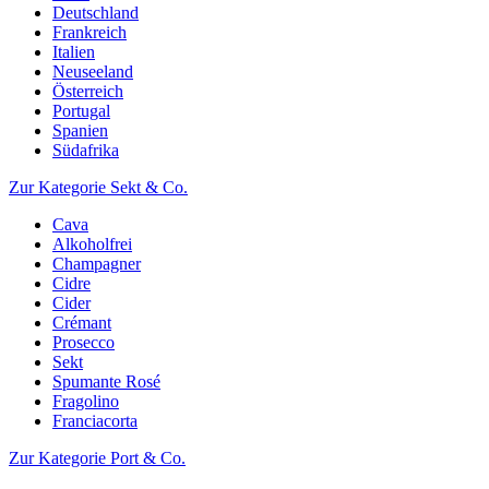
Deutschland
Frankreich
Italien
Neuseeland
Österreich
Portugal
Spanien
Südafrika
Zur Kategorie Sekt & Co.
Cava
Alkoholfrei
Champagner
Cidre
Cider
Crémant
Prosecco
Sekt
Spumante Rosé
Fragolino
Franciacorta
Zur Kategorie Port & Co.