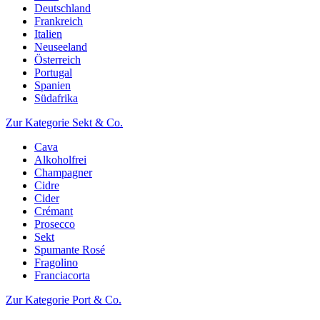
Deutschland
Frankreich
Italien
Neuseeland
Österreich
Portugal
Spanien
Südafrika
Zur Kategorie Sekt & Co.
Cava
Alkoholfrei
Champagner
Cidre
Cider
Crémant
Prosecco
Sekt
Spumante Rosé
Fragolino
Franciacorta
Zur Kategorie Port & Co.