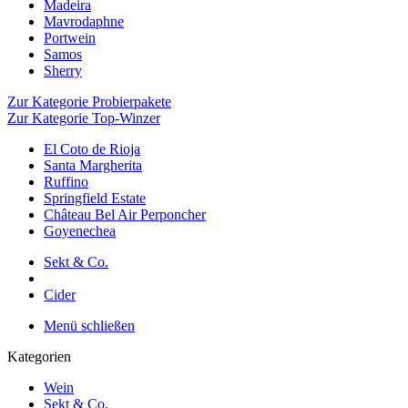
Madeira
Mavrodaphne
Portwein
Samos
Sherry
Zur Kategorie Probierpakete
Zur Kategorie Top-Winzer
El Coto de Rioja
Santa Margherita
Ruffino
Springfield Estate
Château Bel Air Perponcher
Goyenechea
Sekt & Co.
Cider
Menü schließen
Kategorien
Wein
Sekt & Co.