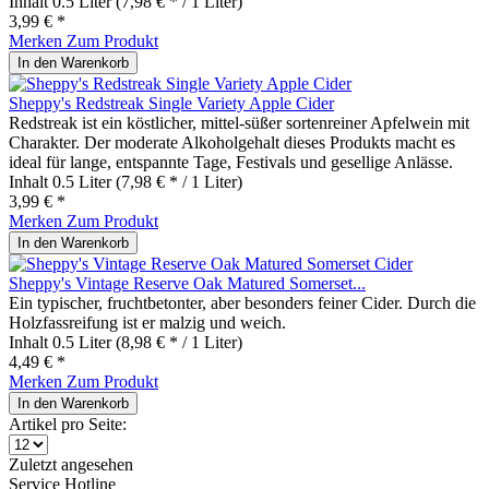
Inhalt
0.5 Liter
(7,98 € * / 1 Liter)
3,99 € *
Merken
Zum Produkt
In den
Warenkorb
Sheppy's Redstreak Single Variety Apple Cider
Redstreak ist ein köstlicher, mittel-süßer sortenreiner Apfelwein mit
Charakter. Der moderate Alkoholgehalt dieses Produkts macht es
ideal für lange, entspannte Tage, Festivals und gesellige Anlässe.
Inhalt
0.5 Liter
(7,98 € * / 1 Liter)
3,99 € *
Merken
Zum Produkt
In den
Warenkorb
Sheppy's Vintage Reserve Oak Matured Somerset...
Ein typischer, fruchtbetonter, aber besonders feiner Cider. Durch die
Holzfassreifung ist er malzig und weich.
Inhalt
0.5 Liter
(8,98 € * / 1 Liter)
4,49 € *
Merken
Zum Produkt
In den
Warenkorb
Artikel pro Seite:
Zuletzt angesehen
Service Hotline