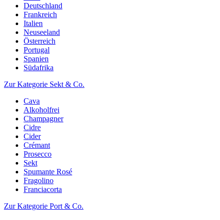
Deutschland
Frankreich
Italien
Neuseeland
Österreich
Portugal
Spanien
Südafrika
Zur Kategorie Sekt & Co.
Cava
Alkoholfrei
Champagner
Cidre
Cider
Crémant
Prosecco
Sekt
Spumante Rosé
Fragolino
Franciacorta
Zur Kategorie Port & Co.