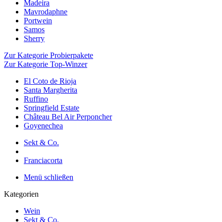
Madeira
Mavrodaphne
Portwein
Samos
Sherry
Zur Kategorie Probierpakete
Zur Kategorie Top-Winzer
El Coto de Rioja
Santa Margherita
Ruffino
Springfield Estate
Château Bel Air Perponcher
Goyenechea
Sekt & Co.
Franciacorta
Menü schließen
Kategorien
Wein
Sekt & Co.