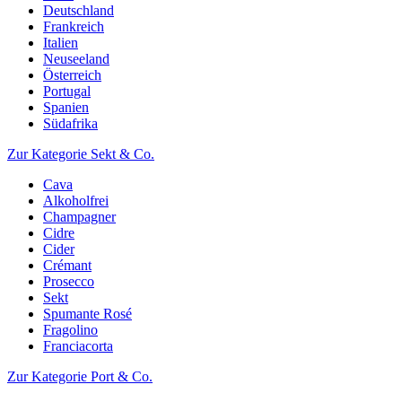
Deutschland
Frankreich
Italien
Neuseeland
Österreich
Portugal
Spanien
Südafrika
Zur Kategorie Sekt & Co.
Cava
Alkoholfrei
Champagner
Cidre
Cider
Crémant
Prosecco
Sekt
Spumante Rosé
Fragolino
Franciacorta
Zur Kategorie Port & Co.