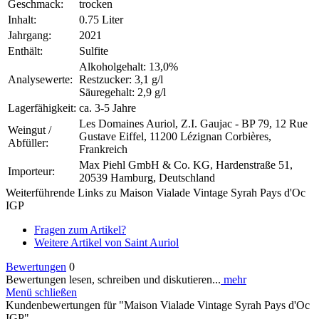
Geschmack:
trocken
Inhalt:
0.75 Liter
Jahrgang:
2021
Enthält:
Sulfite
Alkoholgehalt: 13,0%
Analysewerte:
Restzucker: 3,1 g/l
Säuregehalt: 2,9 g/l
Lagerfähigkeit:
ca. 3-5 Jahre
Les Domaines Auriol, Z.I. Gaujac - BP 79, 12 Rue
Weingut /
Gustave Eiffel, 11200 Lézignan Corbières,
Abfüller:
Frankreich
Max Piehl GmbH & Co. KG, Hardenstraße 51,
Importeur:
20539 Hamburg, Deutschland
Weiterführende Links zu Maison Vialade Vintage Syrah Pays d'Oc
IGP
Fragen zum Artikel?
Weitere Artikel von Saint Auriol
Bewertungen
0
Bewertungen lesen, schreiben und diskutieren...
mehr
Menü schließen
Kundenbewertungen für "Maison Vialade Vintage Syrah Pays d'Oc
IGP"