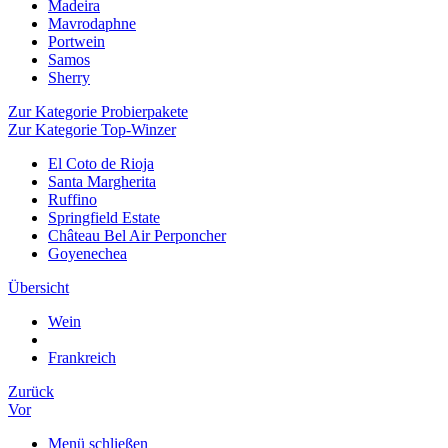
Madeira
Mavrodaphne
Portwein
Samos
Sherry
Zur Kategorie Probierpakete
Zur Kategorie Top-Winzer
El Coto de Rioja
Santa Margherita
Ruffino
Springfield Estate
Château Bel Air Perponcher
Goyenechea
Übersicht
Wein
Frankreich
Zurück
Vor
Menü schließen