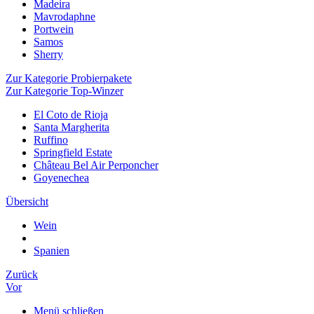
Madeira
Mavrodaphne
Portwein
Samos
Sherry
Zur Kategorie Probierpakete
Zur Kategorie Top-Winzer
El Coto de Rioja
Santa Margherita
Ruffino
Springfield Estate
Château Bel Air Perponcher
Goyenechea
Übersicht
Wein
Spanien
Zurück
Vor
Menü schließen