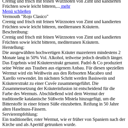
Cremig und frisch mit feinen Würznoten von Zimt und kandierten
Früchten sowie leicht bitteren,...
mehr
Menü schließen
Vermouth "Rojo Clasico"
Cremig und frisch mit feinen Würznoten von Zimt und kandierten
Früchten sowie leicht bitteren, mediterranen Kräutern.
Beschreibung:
Cremig und frisch mit feinen Würznoten von Zimt und kandierten
Früchten sowie leicht bitteren, mediterranen Kräutern.
Herstellung:
Die ausgewählten hochwertigen Kräuter mazerieren mindestens 2
Monate lang in 50% Vol. Alkohol, teilweise jedoch deutlich länger.
Das Ergebnis wird Kräuterextrakt genannt. Padró & Co produziert
seine Weine aus Trauben aus eigenem Anbau. Für diesen speziellen
Wermut wird ein Weißwein aus den Rebsorten Macabeo und
Xarello verwendet. Im nächsten Schritt werden Basiswein und
Kräuterextrakt zu einer Cuvée zusammengeführt. Die
Zusammensetzung der Kräuterinfusion ist entscheidend für die
Farbe des Wermuts. Abschließend wird dem Wermut der
traditionelle katalanische Süßwein Mistela hinzugefügt, um die
Bitterstoffe in einer feinen Süße einzubetten. Reifung in 50 Jahre
alten Haselnuss-Fässern.
Servierempfehlung:
Ein traditioneller, roter Wermut, wie er früher von Spaniern nach der
Kirche und als Aperitif getrunken wurde.