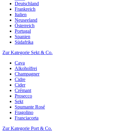
Deutschland
Frankreich
Italien
Neuseeland
Österreich
Portugal
Spanien
Südafrika
Zur Kategorie Sekt & Co.
Cava
Alkoholfrei
Champagner
Cidre
Cider
Crémant
Prosecco
Sekt
Spumante Rosé
Fragolino
Franciacorta
Zur Kategorie Port & Co.