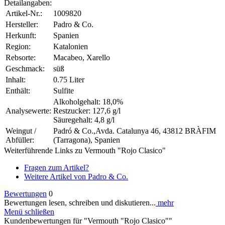
Detailangaben:
Artikel-Nr.:
1009820
Hersteller:
Padro & Co.
Herkunft:
Spanien
Region:
Katalonien
Rebsorte:
Macabeo, Xarello
Geschmack:
süß
Inhalt:
0.75 Liter
Enthält:
Sulfite
Alkoholgehalt: 18,0%
Analysewerte:
Restzucker: 127,6 g/l
Säuregehalt: 4,8 g/l
Weingut /
Padró & Co.,Avda. Catalunya 46, 43812 BRÀFIM
Abfüller:
(Tarragona), Spanien
Weiterführende Links zu Vermouth "Rojo Clasico"
Fragen zum Artikel?
Weitere Artikel von Padro & Co.
Bewertungen
0
Bewertungen lesen, schreiben und diskutieren...
mehr
Menü schließen
Kundenbewertungen für "Vermouth "Rojo Clasico""