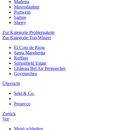
Madeira
Mavrodaphne
Portwein
Samos
Sherry
Zur Kategorie Probierpakete
Zur Kategorie Top-Winzer
El Coto de Rioja
Santa Margherita
Ruffino
Springfield Estate
Château Bel Air Perponcher
Goyenechea
Übersicht
Sekt & Co.
Prosecco
Zurück
Vor
Menü schließen