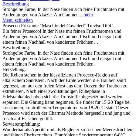
Beschreibung
Strohgelbe Farbe. In der Nase finden sich feine Fruchtnoten mit
Andeutungen von Akazie. Am Gaumen...
mehr
Menü schließen
Prosecco Frizzante "Maschio dei Cavalieri" Treviso DOC
Ein feiner Prosecco! In der Nase mit feinen Fruchtaromen und
Andeutungen von Akazie. Am Gaumen frisch und elegant mit
einem feinen Nachhall von kandierten Früchten…
Beschreibung:
Strohgelbe Farbe. In der Nase finden sich feine Fruchtnoten mit
Andeutungen von Akazie. Am Gaumen frisch und elegant mit
einem feinen Nachhall von kandierten Früchten.
Herstellung:
Die Reben stehen in der klassifizierten Prosecco-Region auf
alkalischem Sandstein. Nach der Ernte werden die Trauben sanft
gepresst, um nur den freien Most aus dem Herzen der Trauben zu
extrahieren. Nach einer zwölfstündigen Ruhephase in
Edelstahltanks haben sich die Trubstoffe abgesetzt und werden
separiert. Die Gärung kann beginnen. Sie findet für 15-20 Tage bei
konstanten, kontrollierten Temperaturen von 18-20°C statt. Dieser
Prosecco wird nach der Charmat Methode hergestellt und jung und
frisch auf Flaschen gefüllt.
Servierempfehlung:
Wunderbar als Aperitif und als Begleiter zu frischen Meeresfrüchten
und feinen Fischgerichten. Empfohlene Serviertemperatur 6-8°C.