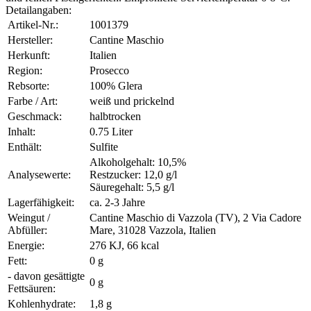
Detailangaben:
Artikel-Nr.:
1001379
Hersteller:
Cantine Maschio
Herkunft:
Italien
Region:
Prosecco
Rebsorte:
100% Glera
Farbe / Art:
weiß und prickelnd
Geschmack:
halbtrocken
Inhalt:
0.75 Liter
Enthält:
Sulfite
Alkoholgehalt: 10,5%
Analysewerte:
Restzucker: 12,0 g/l
Säuregehalt: 5,5 g/l
Lagerfähigkeit:
ca. 2-3 Jahre
Weingut /
Cantine Maschio di Vazzola (TV), 2 Via Cadore
Abfüller:
Mare, 31028 Vazzola, Italien
Energie:
276 KJ, 66 kcal
Fett:
0 g
- davon gesättigte
0 g
Fettsäuren:
Kohlenhydrate:
1,8 g