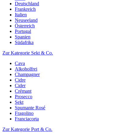
Deutschland
Frankreich
Italien
Neuseeland
Österreich
Portugal
Spanien
Südafrika
Zur Kategorie Sekt & Co.
Cava
Alkoholfrei
Champagner
Cidre
Cider
Crémant
Prosecco
Sekt
Spumante Rosé
Fragolino
Franciacorta
Zur Kategorie Port & Co.