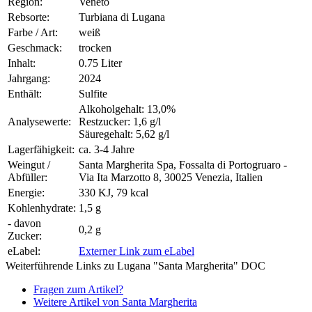
Region:
Veneto
Rebsorte:
Turbiana di Lugana
Farbe / Art:
weiß
Geschmack:
trocken
Inhalt:
0.75 Liter
Jahrgang:
2024
Enthält:
Sulfite
Alkoholgehalt: 13,0%
Analysewerte:
Restzucker: 1,6 g/l
Säuregehalt: 5,62 g/l
Lagerfähigkeit:
ca. 3-4 Jahre
Weingut /
Santa Margherita Spa, Fossalta di Portogruaro -
Abfüller:
Via Ita Marzotto 8, 30025 Venezia, Italien
Energie:
330 KJ, 79 kcal
Kohlenhydrate:
1,5 g
- davon
0,2 g
Zucker:
eLabel:
Externer Link zum eLabel
Weiterführende Links zu Lugana "Santa Margherita" DOC
Fragen zum Artikel?
Weitere Artikel von Santa Margherita