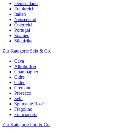
Deutschland
Frankreich
Italien
Neuseeland
Österreich
Portugal
Spanien
Südafrika
Zur Kategorie Sekt & Co.
Cava
Alkoholfrei
Champagner
Cidre
Cider
Crémant
Prosecco
Sekt
Spumante Rosé
Fragolino
Franciacorta
Zur Kategorie Port & Co.