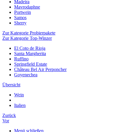
Madeira
Mavrodaphne
Portwein
Samos
Sherry
Zur Kategorie Probierpakete
Zur Kategorie Top-Winzer
El Coto de Rioja
Santa Margherita
Ruffino
Springfield Estate
Château Bel Air Perponcher
Goyenechea
Übersicht
Wein
Italien
Zurück
Vor
Menü schließen