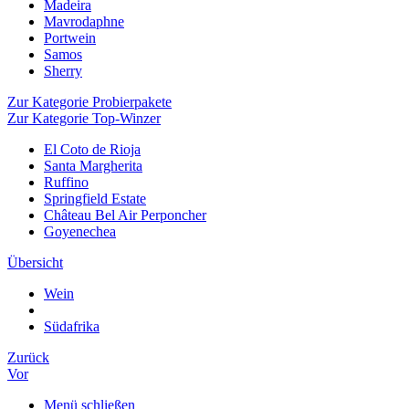
Madeira
Mavrodaphne
Portwein
Samos
Sherry
Zur Kategorie Probierpakete
Zur Kategorie Top-Winzer
El Coto de Rioja
Santa Margherita
Ruffino
Springfield Estate
Château Bel Air Perponcher
Goyenechea
Übersicht
Wein
Südafrika
Zurück
Vor
Menü schließen