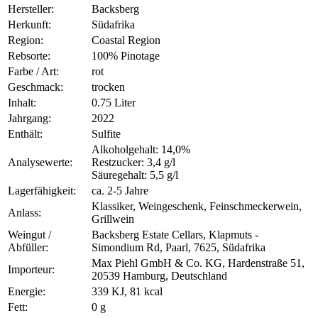
Hersteller:
Backsberg
Herkunft:
Südafrika
Region:
Coastal Region
Rebsorte:
100% Pinotage
Farbe / Art:
rot
Geschmack:
trocken
Inhalt:
0.75 Liter
Jahrgang:
2022
Enthält:
Sulfite
Alkoholgehalt: 14,0%
Analysewerte:
Restzucker: 3,4 g/l
Säuregehalt: 5,5 g/l
Lagerfähigkeit:
ca. 2-5 Jahre
Klassiker, Weingeschenk, Feinschmeckerwein,
Anlass:
Grillwein
Weingut /
Backsberg Estate Cellars, Klapmuts -
Abfüller:
Simondium Rd, Paarl, 7625, Südafrika
Max Piehl GmbH & Co. KG, Hardenstraße 51,
Importeur:
20539 Hamburg, Deutschland
Energie:
339 KJ, 81 kcal
Fett:
0 g