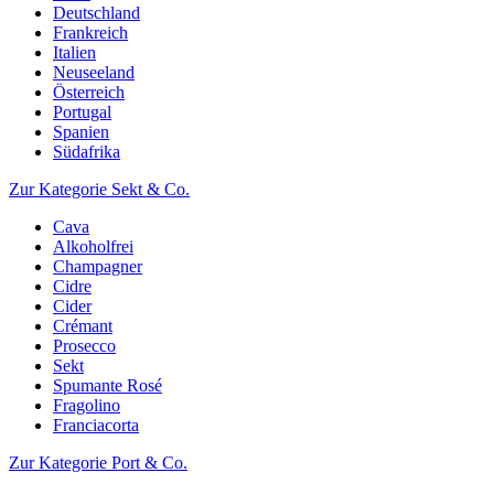
Deutschland
Frankreich
Italien
Neuseeland
Österreich
Portugal
Spanien
Südafrika
Zur Kategorie Sekt & Co.
Cava
Alkoholfrei
Champagner
Cidre
Cider
Crémant
Prosecco
Sekt
Spumante Rosé
Fragolino
Franciacorta
Zur Kategorie Port & Co.