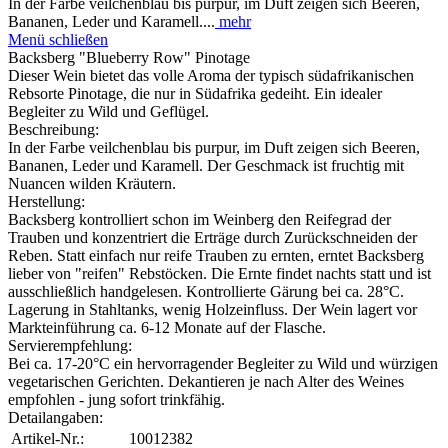
In der Farbe veilchenblau bis purpur, im Duft zeigen sich Beeren,
Bananen, Leder und Karamell....
mehr
Menü schließen
Backsberg "Blueberry Row" Pinotage
Dieser Wein bietet das volle Aroma der typisch südafrikanischen
Rebsorte Pinotage, die nur in Südafrika gedeiht. Ein idealer
Begleiter zu Wild und Geflügel.
Beschreibung:
In der Farbe veilchenblau bis purpur, im Duft zeigen sich Beeren,
Bananen, Leder und Karamell. Der Geschmack ist fruchtig mit
Nuancen wilden Kräutern.
Herstellung:
Backsberg kontrolliert schon im Weinberg den Reifegrad der
Trauben und konzentriert die Erträge durch Zurückschneiden der
Reben. Statt einfach nur reife Trauben zu ernten, erntet Backsberg
lieber von "reifen" Rebstöcken. Die Ernte findet nachts statt und ist
ausschließlich handgelesen. Kontrollierte Gärung bei ca. 28°C.
Lagerung in Stahltanks, wenig Holzeinfluss. Der Wein lagert vor
Markteinführung ca. 6-12 Monate auf der Flasche.
Servierempfehlung:
Bei ca. 17-20°C ein hervorragender Begleiter zu Wild und würzigen
vegetarischen Gerichten. Dekantieren je nach Alter des Weines
empfohlen - jung sofort trinkfähig.
Detailangaben:
Artikel-Nr.:
10012382