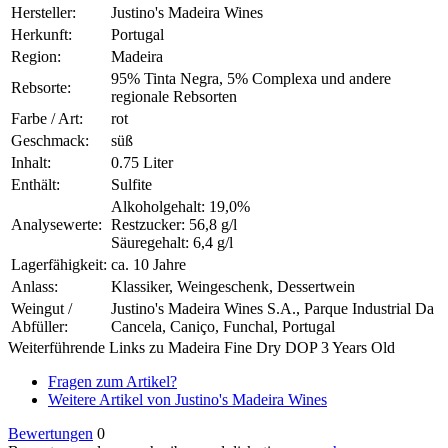
Hersteller:
Justino's Madeira Wines
Herkunft:
Portugal
Region:
Madeira
95% Tinta Negra, 5% Complexa und andere
Rebsorte:
regionale Rebsorten
Farbe / Art:
rot
Geschmack:
süß
Inhalt:
0.75 Liter
Enthält:
Sulfite
Alkoholgehalt: 19,0%
Analysewerte:
Restzucker: 56,8 g/l
Säuregehalt: 6,4 g/l
Lagerfähigkeit:
ca. 10 Jahre
Anlass:
Klassiker, Weingeschenk, Dessertwein
Weingut /
Justino's Madeira Wines S.A., Parque Industrial Da
Abfüller:
Cancela, Caniço, Funchal, Portugal
Weiterführende Links zu Madeira Fine Dry DOP 3 Years Old
Fragen zum Artikel?
Weitere Artikel von Justino's Madeira Wines
Bewertungen
0