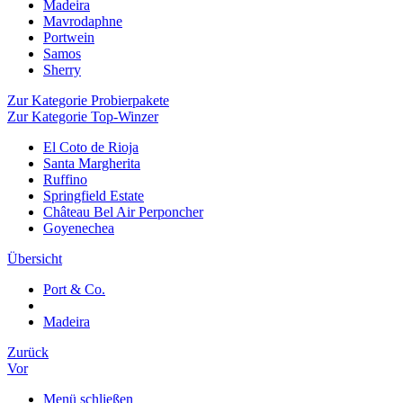
Madeira
Mavrodaphne
Portwein
Samos
Sherry
Zur Kategorie Probierpakete
Zur Kategorie Top-Winzer
El Coto de Rioja
Santa Margherita
Ruffino
Springfield Estate
Château Bel Air Perponcher
Goyenechea
Übersicht
Port & Co.
Madeira
Zurück
Vor
Menü schließen