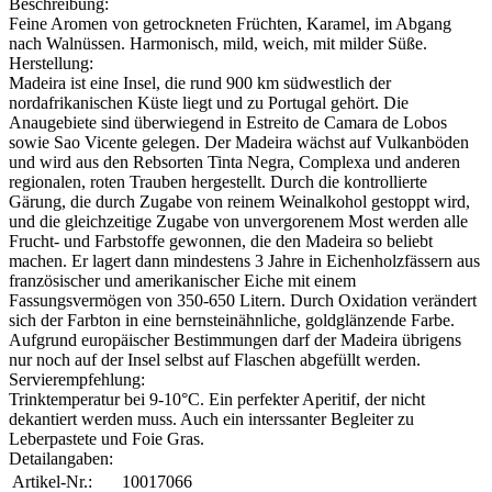
Beschreibung:
Feine Aromen von getrockneten Früchten, Karamel, im Abgang
nach Walnüssen. Harmonisch, mild, weich, mit milder Süße.
Herstellung:
Madeira ist eine Insel, die rund 900 km südwestlich der
nordafrikanischen Küste liegt und zu Portugal gehört. Die
Anaugebiete sind überwiegend in Estreito de Camara de Lobos
sowie Sao Vicente gelegen. Der Madeira wächst auf Vulkanböden
und wird aus den Rebsorten Tinta Negra, Complexa und anderen
regionalen, roten Trauben hergestellt. Durch die kontrollierte
Gärung, die durch Zugabe von reinem Weinalkohol gestoppt wird,
und die gleichzeitige Zugabe von unvergorenem Most werden alle
Frucht- und Farbstoffe gewonnen, die den Madeira so beliebt
machen. Er lagert dann mindestens 3 Jahre in Eichenholzfässern aus
französischer und amerikanischer Eiche mit einem
Fassungsvermögen von 350-650 Litern. Durch Oxidation verändert
sich der Farbton in eine bernsteinähnliche, goldglänzende Farbe.
Aufgrund europäischer Bestimmungen darf der Madeira übrigens
nur noch auf der Insel selbst auf Flaschen abgefüllt werden.
Servierempfehlung:
Trinktemperatur bei 9-10°C. Ein perfekter Aperitif, der nicht
dekantiert werden muss. Auch ein interssanter Begleiter zu
Leberpastete und Foie Gras.
Detailangaben:
Artikel-Nr.:
10017066