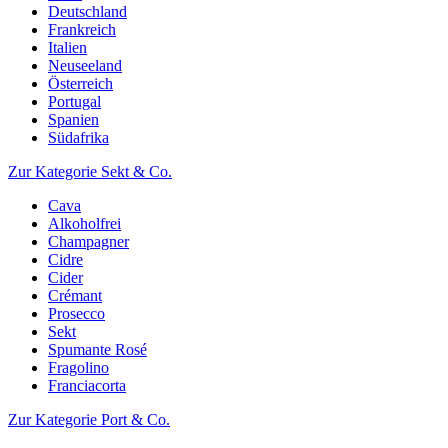
Deutschland
Frankreich
Italien
Neuseeland
Österreich
Portugal
Spanien
Südafrika
Zur Kategorie Sekt & Co.
Cava
Alkoholfrei
Champagner
Cidre
Cider
Crémant
Prosecco
Sekt
Spumante Rosé
Fragolino
Franciacorta
Zur Kategorie Port & Co.