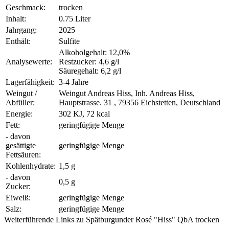
Geschmack:
trocken
Inhalt:
0.75 Liter
Jahrgang:
2025
Enthält:
Sulfite
Alkoholgehalt: 12,0%
Analysewerte:
Restzucker: 4,6 g/l
Säuregehalt: 6,2 g/l
Lagerfähigkeit:
3-4 Jahre
Weingut /
Weingut Andreas Hiss, Inh. Andreas Hiss,
Abfüller:
Hauptstrasse. 31 , 79356 Eichstetten, Deutschland
Energie:
302 KJ, 72 kcal
Fett:
geringfügige Menge
- davon
gesättigte
geringfügige Menge
Fettsäuren:
Kohlenhydrate:
1,5 g
- davon
0,5 g
Zucker:
Eiweiß:
geringfügige Menge
Salz:
geringfügige Menge
Weiterführende Links zu Spätburgunder Rosé "Hiss" QbA trocken