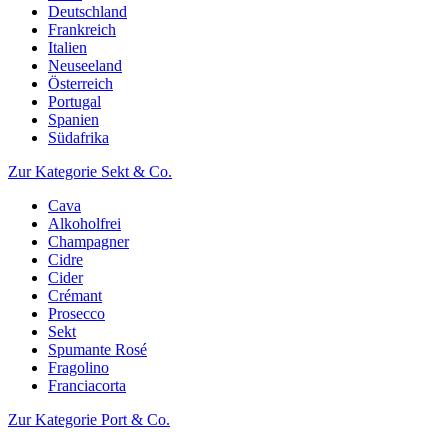
Deutschland
Frankreich
Italien
Neuseeland
Österreich
Portugal
Spanien
Südafrika
Zur Kategorie Sekt & Co.
Cava
Alkoholfrei
Champagner
Cidre
Cider
Crémant
Prosecco
Sekt
Spumante Rosé
Fragolino
Franciacorta
Zur Kategorie Port & Co.