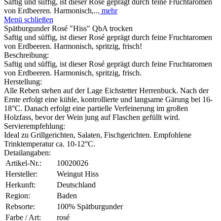
Saftig und süffig, ist dieser Rosé geprägt durch feine Fruchtaromen
von Erdbeeren. Harmonisch,...
mehr
Menü schließen
Spätburgunder Rosé "Hiss" QbA trocken
Saftig und süffig, ist dieser Rosé geprägt durch feine Fruchtaromen
von Erdbeeren. Harmonisch, spritzig, frisch!
Beschreibung:
Saftig und süffig, ist dieser Rosé geprägt durch feine Fruchtaromen
von Erdbeeren. Harmonisch, spritzig, frisch.
Herstellung:
Alle Reben stehen auf der Lage Eichstetter Herrenbuck. Nach der
Ernte erfolgt eine kühle, kontrollierte und langsame Gärung bei 16-
18°C. Danach erfolgt eine partielle Verfeinerung im großen
Holzfass, bevor der Wein jung auf Flaschen gefüllt wird.
Servierempfehlung:
Ideal zu Grillgerichten, Salaten, Fischgerichten. Empfohlene
Trinktemperatur ca. 10-12°C.
Detailangaben:
Artikel-Nr.:
10020026
Hersteller:
Weingut Hiss
Herkunft:
Deutschland
Region:
Baden
Rebsorte:
100% Spätburgunder
Farbe / Art:
rosé