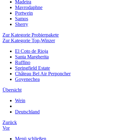
Madeira
Mavrodaphne
Portwein
Samos
Sherry
Zur Kategorie Probierpakete
Zur Kategorie Top-Winzer
El Coto de Rioja
Santa Margherita
Ruffino
Springfield Estate
Château Bel Air Perponcher
Goyenechea
Übersicht
Wein
Deutschland
Zurück
Vor
Menü schließen