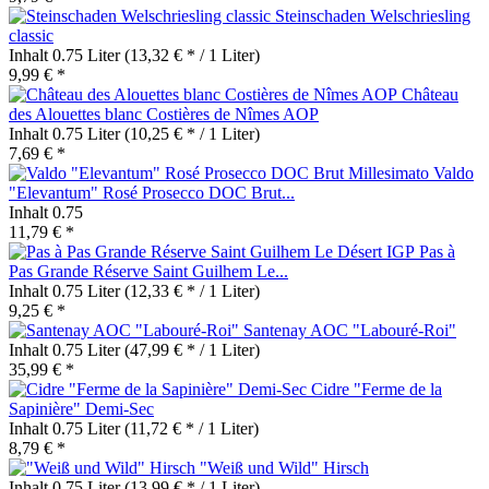
Steinschaden Welschriesling
classic
Inhalt
0.75 Liter
(13,32 € * / 1 Liter)
9,99 € *
Château
des Alouettes blanc Costières de Nîmes AOP
Inhalt
0.75 Liter
(10,25 € * / 1 Liter)
7,69 € *
Valdo
"Elevantum" Rosé Prosecco DOC Brut...
Inhalt
0.75
11,79 € *
Pas à
Pas Grande Réserve Saint Guilhem Le...
Inhalt
0.75 Liter
(12,33 € * / 1 Liter)
9,25 € *
Santenay AOC "Labouré-Roi"
Inhalt
0.75 Liter
(47,99 € * / 1 Liter)
35,99 € *
Cidre "Ferme de la
Sapinière" Demi-Sec
Inhalt
0.75 Liter
(11,72 € * / 1 Liter)
8,79 € *
"Weiß und Wild" Hirsch
Inhalt
0.75 Liter
(13,99 € * / 1 Liter)