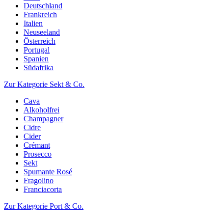
Deutschland
Frankreich
Italien
Neuseeland
Österreich
Portugal
Spanien
Südafrika
Zur Kategorie Sekt & Co.
Cava
Alkoholfrei
Champagner
Cidre
Cider
Crémant
Prosecco
Sekt
Spumante Rosé
Fragolino
Franciacorta
Zur Kategorie Port & Co.