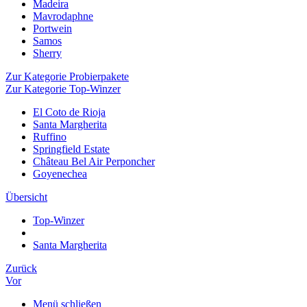
Madeira
Mavrodaphne
Portwein
Samos
Sherry
Zur Kategorie Probierpakete
Zur Kategorie Top-Winzer
El Coto de Rioja
Santa Margherita
Ruffino
Springfield Estate
Château Bel Air Perponcher
Goyenechea
Übersicht
Top-Winzer
Santa Margherita
Zurück
Vor
Menü schließen