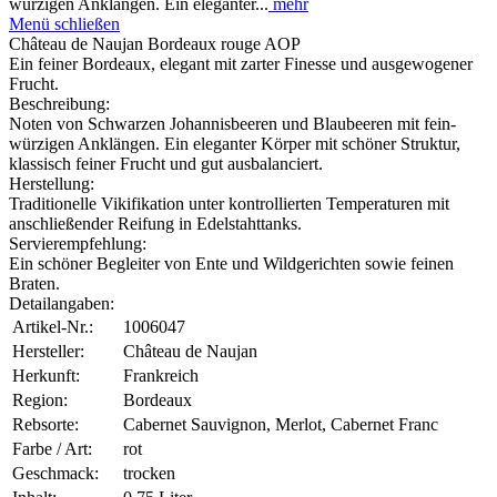
würzigen Anklängen. Ein eleganter...
mehr
Menü schließen
Château de Naujan Bordeaux rouge AOP
Ein feiner Bordeaux, elegant mit zarter Finesse und ausgewogener
Frucht.
Beschreibung:
Noten von Schwarzen Johannisbeeren und Blaubeeren mit fein-
würzigen Anklängen. Ein eleganter Körper mit schöner Struktur,
klassisch feiner Frucht und gut ausbalanciert.
Herstellung:
Traditionelle Vikifikation unter kontrollierten Temperaturen mit
anschließender Reifung in Edelstahttanks.
Servierempfehlung:
Ein schöner Begleiter von Ente und Wildgerichten sowie feinen
Braten.
Detailangaben:
Artikel-Nr.:
1006047
Hersteller:
Château de Naujan
Herkunft:
Frankreich
Region:
Bordeaux
Rebsorte:
Cabernet Sauvignon, Merlot, Cabernet Franc
Farbe / Art:
rot
Geschmack:
trocken