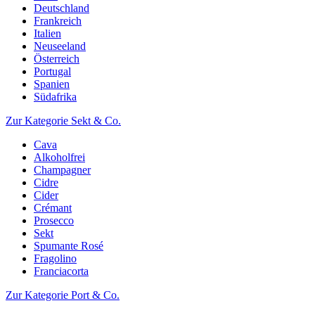
Deutschland
Frankreich
Italien
Neuseeland
Österreich
Portugal
Spanien
Südafrika
Zur Kategorie Sekt & Co.
Cava
Alkoholfrei
Champagner
Cidre
Cider
Crémant
Prosecco
Sekt
Spumante Rosé
Fragolino
Franciacorta
Zur Kategorie Port & Co.