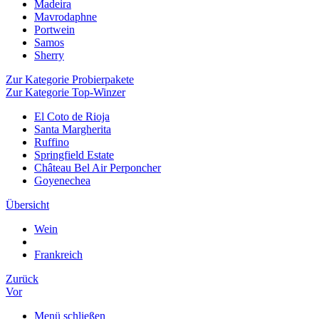
Madeira
Mavrodaphne
Portwein
Samos
Sherry
Zur Kategorie Probierpakete
Zur Kategorie Top-Winzer
El Coto de Rioja
Santa Margherita
Ruffino
Springfield Estate
Château Bel Air Perponcher
Goyenechea
Übersicht
Wein
Frankreich
Zurück
Vor
Menü schließen