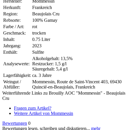
Hersteller:
Mommessin
Herkunft:
Frankreich
Region:
Beaujolais Cru
Rebsorte:
100% Gamay
Farbe / Art:
rot
Geschmack:
trocken
Inhalt:
0.75 Liter
Jahrgang:
2023
Enthält:
Sulfite
Alkoholgehalt: 13,5%
Analysewerte:
Restzucker: 1,5 g/l
Säuregehalt: 5,4 g/l
Lagerfähigkeit:
ca. 3 Jahre
Weingut /
Mommessin, Route de Saint-Vincent 403, 69430
Abfüller:
Quincié-en-Beaujolais, Frankreich
Weiterführende Links zu Brouilly AOC "Mommessin" - Beaujolais
Cru
Fragen zum Artikel?
Weitere Artikel von Mommessin
Bewertungen
0
Bewertungen lesen, schreiben und diskutieren...
mehr