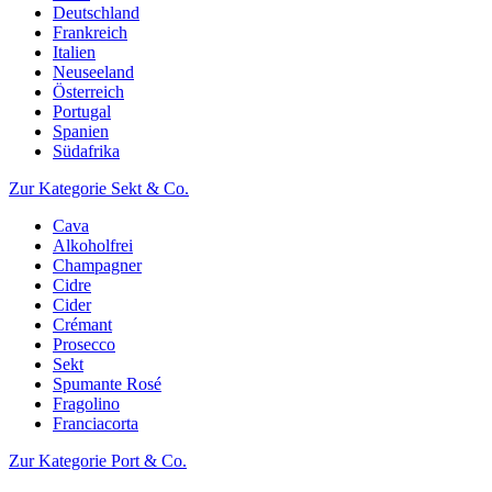
Deutschland
Frankreich
Italien
Neuseeland
Österreich
Portugal
Spanien
Südafrika
Zur Kategorie Sekt & Co.
Cava
Alkoholfrei
Champagner
Cidre
Cider
Crémant
Prosecco
Sekt
Spumante Rosé
Fragolino
Franciacorta
Zur Kategorie Port & Co.