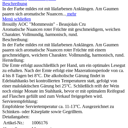
Beschreibung
In der Farbe mildes rot mit lilafarbenen Anklängen. Am Gaumen
paaren sich aromatische Nuancen...
mehr
Menü schließen
Brouilly AOC "Mommessin" - Beaujolais Cru
Aromatische Nuancen roter Früchte mit geschmeidigem, weichen
Charakter. Vollmundig, harmonisch, rund.
Beschreibung:
In der Farbe mildes rot mit lilafarbenen Anklängen. Am Gaumen
paaren sich aromatische Nuancen roter Früchte mit einem
geschmeidigen, weichem Charakter. Vollmundig, harmonisch, rund.
Herstellung:
Die Ernte erfolgt ausschließlich per Hand, um ein optimales Lesegut
zu erhalten. Nach der Ernte erfolgt eine Mazerationsperiode von ca.
4 bis 8 Tagen bei 8°C. Die alkoholische Gärung findet in
Edelstahltanks bei kontrollierten Temperaturen statt, gefolgt von
einer malolaktischen Gärung bei 25°C. Schließlich reift der Wein
noch einige Monate im Stahltank, bevor er mit optimalem Reifegrad
auf Flaschen gefüllt und zum Verkauf freigegeben wird.
Servierempfehlung:
Empfohlene Serviertemperatur ca. 11-13°C. Ausgezeichnet zu
Schinken- oder Käseplatte sowie Gegrilltem.
Detailangaben:
Artikel-Nr.:
1006176