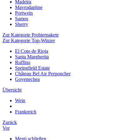
Madeira
Mavrodaphne
Portwein
Samos
Sherry
Zur Kategorie Probierpakete
Zur Kategorie Top-Winzer
El Coto de Rioja
Santa Margherita
Ruffino
Springfield Estate
Château Bel Air Perponcher
Goyenechea
Übersicht
Wein
Frankreich
Zurück
Vor
Menü schließen