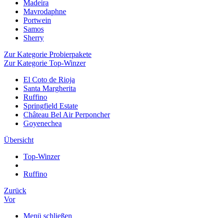
Madeira
Mavrodaphne
Portwein
Samos
Sherry
Zur Kategorie Probierpakete
Zur Kategorie Top-Winzer
El Coto de Rioja
Santa Margherita
Ruffino
Springfield Estate
Château Bel Air Perponcher
Goyenechea
Übersicht
Top-Winzer
Ruffino
Zurück
Vor
Menü schließen