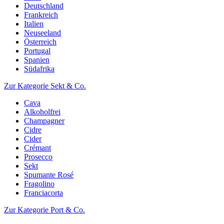
Deutschland
Frankreich
Italien
Neuseeland
Österreich
Portugal
Spanien
Südafrika
Zur Kategorie Sekt & Co.
Cava
Alkoholfrei
Champagner
Cidre
Cider
Crémant
Prosecco
Sekt
Spumante Rosé
Fragolino
Franciacorta
Zur Kategorie Port & Co.