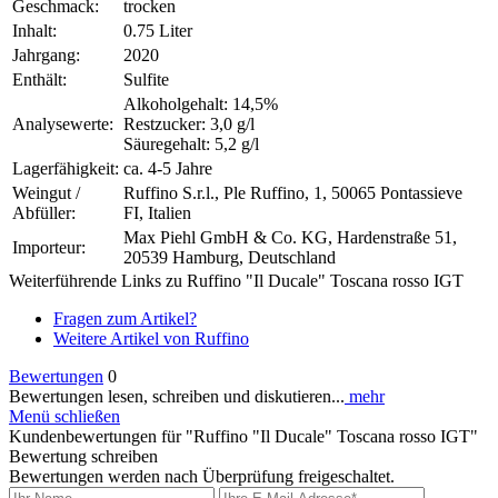
Geschmack:
trocken
Inhalt:
0.75 Liter
Jahrgang:
2020
Enthält:
Sulfite
Alkoholgehalt: 14,5%
Analysewerte:
Restzucker: 3,0 g/l
Säuregehalt: 5,2 g/l
Lagerfähigkeit:
ca. 4-5 Jahre
Weingut /
Ruffino S.r.l., Ple Ruffino, 1, 50065 Pontassieve
Abfüller:
FI, Italien
Max Piehl GmbH & Co. KG, Hardenstraße 51,
Importeur:
20539 Hamburg, Deutschland
Weiterführende Links zu Ruffino "Il Ducale" Toscana rosso IGT
Fragen zum Artikel?
Weitere Artikel von Ruffino
Bewertungen
0
Bewertungen lesen, schreiben und diskutieren...
mehr
Menü schließen
Kundenbewertungen für "Ruffino "Il Ducale" Toscana rosso IGT"
Bewertung schreiben
Bewertungen werden nach Überprüfung freigeschaltet.