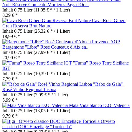
Noir Réserve Comte de Morlières Pays d'Oc...
Inhalt
0.75 Liter
(11,05 € * / 1 Liter)
8,29 € *
Cava Roca Gibert
Gran Reserva Brut Nature
Inhalt
0.75 Liter
(25,32 € * / 1 Liter)
18,99 € *
Bargemone "Libre" Rosé Couteaux d'Aix en...
Inhalt
0.75 Liter
(27,99 € * / 1 Liter)
20,99 € *
"Fumu" Rosso Terre Siciliane
IGT
Inhalt
0.75 Liter
(10,39 € * / 1 Liter)
7,79 € *
"Rabo de Gala"
Rosé Vinho Regional Lisboa
Inhalt
0.75 Liter
(7,99 € * / 1 Liter)
5,99 € *
Mala Vida blanco D.O. Valencia
Inhalt
0.75 Liter
(13,05 € * / 1 Liter)
9,79 € *
Orvieto
classico DOC Einzellage "Torricella"
Inhalt
0.75 Liter
(9,32 € * / 1 Liter)