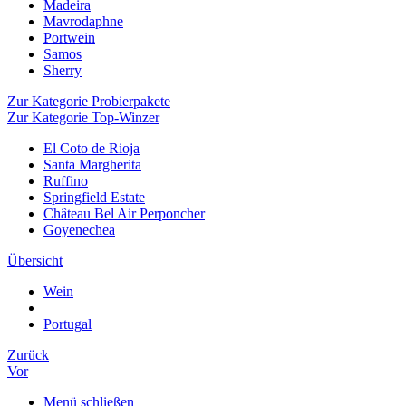
Madeira
Mavrodaphne
Portwein
Samos
Sherry
Zur Kategorie Probierpakete
Zur Kategorie Top-Winzer
El Coto de Rioja
Santa Margherita
Ruffino
Springfield Estate
Château Bel Air Perponcher
Goyenechea
Übersicht
Wein
Portugal
Zurück
Vor
Menü schließen