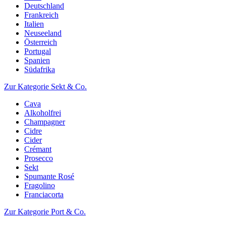
Deutschland
Frankreich
Italien
Neuseeland
Österreich
Portugal
Spanien
Südafrika
Zur Kategorie Sekt & Co.
Cava
Alkoholfrei
Champagner
Cidre
Cider
Crémant
Prosecco
Sekt
Spumante Rosé
Fragolino
Franciacorta
Zur Kategorie Port & Co.