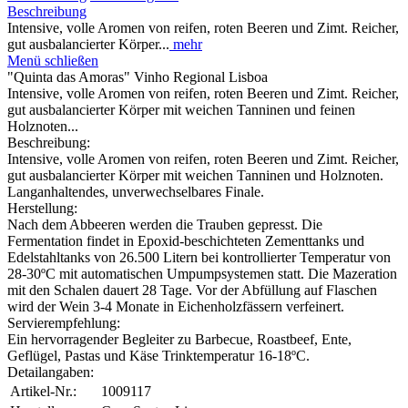
Beschreibung
Intensive, volle Aromen von reifen, roten Beeren und Zimt. Reicher,
gut ausbalancierter Körper...
mehr
Menü schließen
"Quinta das Amoras" Vinho Regional Lisboa
Intensive, volle Aromen von reifen, roten Beeren und Zimt. Reicher,
gut ausbalancierter Körper mit weichen Tanninen und feinen
Holznoten...
Beschreibung:
Intensive, volle Aromen von reifen, roten Beeren und Zimt. Reicher,
gut ausbalancierter Körper mit weichen Tanninen und Holznoten.
Langanhaltendes, unverwechselbares Finale.
Herstellung:
Nach dem Abbeeren werden die Trauben gepresst. Die
Fermentation findet in Epoxid-beschichteten Zementtanks und
Edelstahltanks von 26.500 Litern bei kontrollierter Temperatur von
28-30ºC mit automatischen Umpumpsystemen statt. Die Mazeration
mit den Schalen dauert 28 Tage. Vor der Abfüllung auf Flaschen
wird der Wein 3-4 Monate in Eichenholzfässern verfeinert.
Servierempfehlung:
Ein hervorragender Begleiter zu Barbecue, Roastbeef, Ente,
Geflügel, Pastas und Käse Trinktemperatur 16-18ºC.
Detailangaben:
Artikel-Nr.:
1009117