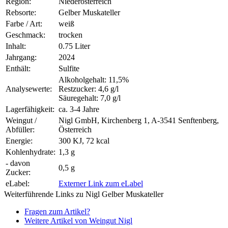
Region:
Niederösterreich
Rebsorte:
Gelber Muskateller
Farbe / Art:
weiß
Geschmack:
trocken
Inhalt:
0.75 Liter
Jahrgang:
2024
Enthält:
Sulfite
Alkoholgehalt: 11,5%
Analysewerte:
Restzucker: 4,6 g/l
Säuregehalt: 7,0 g/l
Lagerfähigkeit:
ca. 3-4 Jahre
Weingut /
Nigl GmbH, Kirchenberg 1, A-3541 Senftenberg,
Abfüller:
Österreich
Energie:
300 KJ, 72 kcal
Kohlenhydrate:
1,3 g
- davon
0,5 g
Zucker:
eLabel:
Externer Link zum eLabel
Weiterführende Links zu Nigl Gelber Muskateller
Fragen zum Artikel?
Weitere Artikel von Weingut Nigl