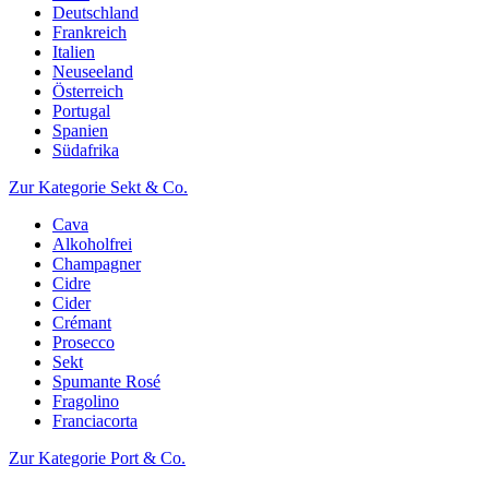
Deutschland
Frankreich
Italien
Neuseeland
Österreich
Portugal
Spanien
Südafrika
Zur Kategorie Sekt & Co.
Cava
Alkoholfrei
Champagner
Cidre
Cider
Crémant
Prosecco
Sekt
Spumante Rosé
Fragolino
Franciacorta
Zur Kategorie Port & Co.