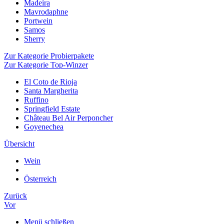
Madeira
Mavrodaphne
Portwein
Samos
Sherry
Zur Kategorie Probierpakete
Zur Kategorie Top-Winzer
El Coto de Rioja
Santa Margherita
Ruffino
Springfield Estate
Château Bel Air Perponcher
Goyenechea
Übersicht
Wein
Österreich
Zurück
Vor
Menü schließen