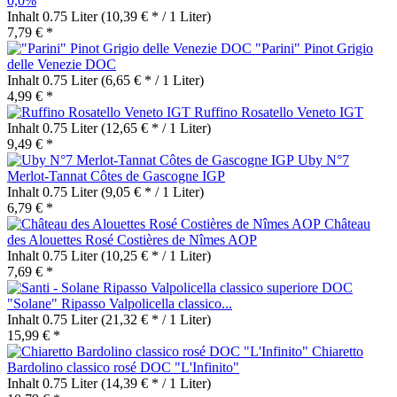
0,0%
Inhalt
0.75 Liter
(10,39 € * / 1 Liter)
7,79 € *
"Parini" Pinot Grigio
delle Venezie DOC
Inhalt
0.75 Liter
(6,65 € * / 1 Liter)
4,99 € *
Ruffino Rosatello Veneto IGT
Inhalt
0.75 Liter
(12,65 € * / 1 Liter)
9,49 € *
Uby N°7
Merlot-Tannat Côtes de Gascogne IGP
Inhalt
0.75 Liter
(9,05 € * / 1 Liter)
6,79 € *
Château
des Alouettes Rosé Costières de Nîmes AOP
Inhalt
0.75 Liter
(10,25 € * / 1 Liter)
7,69 € *
"Solane" Ripasso Valpolicella classico...
Inhalt
0.75 Liter
(21,32 € * / 1 Liter)
15,99 € *
Chiaretto
Bardolino classico rosé DOC "L'Infinito"
Inhalt
0.75 Liter
(14,39 € * / 1 Liter)