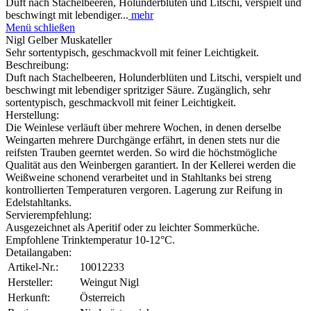
Duft nach Stachelbeeren, Holunderblüten und Litschi, verspielt und
beschwingt mit lebendiger...
mehr
Menü schließen
Nigl Gelber Muskateller
Sehr sortentypisch, geschmackvoll mit feiner Leichtigkeit.
Beschreibung:
Duft nach Stachelbeeren, Holunderblüten und Litschi, verspielt und
beschwingt mit lebendiger spritziger Säure. Zugänglich, sehr
sortentypisch, geschmackvoll mit feiner Leichtigkeit.
Herstellung:
Die Weinlese verläuft über mehrere Wochen, in denen derselbe
Weingarten mehrere Durchgänge erfährt, in denen stets nur die
reifsten Trauben geerntet werden. So wird die höchstmögliche
Qualität aus den Weinbergen garantiert. In der Kellerei werden die
Weißweine schonend verarbeitet und in Stahltanks bei streng
kontrollierten Temperaturen vergoren. Lagerung zur Reifung in
Edelstahltanks.
Servierempfehlung:
Ausgezeichnet als Aperitif oder zu leichter Sommerküche.
Empfohlene Trinktemperatur 10-12°C.
Detailangaben:
Artikel-Nr.:
10012233
Hersteller:
Weingut Nigl
Herkunft:
Österreich