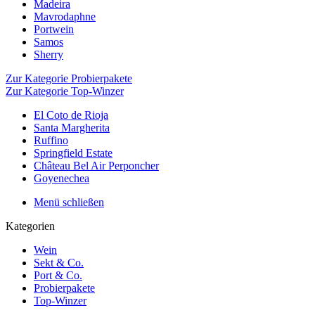
Madeira
Mavrodaphne
Portwein
Samos
Sherry
Zur Kategorie Probierpakete
Zur Kategorie Top-Winzer
El Coto de Rioja
Santa Margherita
Ruffino
Springfield Estate
Château Bel Air Perponcher
Goyenechea
Menü schließen
Kategorien
Wein
Sekt & Co.
Port & Co.
Probierpakete
Top-Winzer