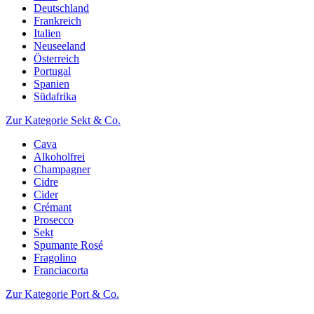
Deutschland
Frankreich
Italien
Neuseeland
Österreich
Portugal
Spanien
Südafrika
Zur Kategorie Sekt & Co.
Cava
Alkoholfrei
Champagner
Cidre
Cider
Crémant
Prosecco
Sekt
Spumante Rosé
Fragolino
Franciacorta
Zur Kategorie Port & Co.