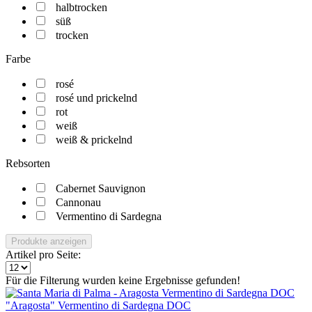
halbtrocken
süß
trocken
Farbe
rosé
rosé und prickelnd
rot
weiß
weiß & prickelnd
Rebsorten
Cabernet Sauvignon
Cannonau
Vermentino di Sardegna
Produkte anzeigen
Artikel pro Seite:
Für die Filterung wurden keine Ergebnisse gefunden!
"Aragosta" Vermentino di Sardegna DOC