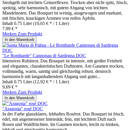
Strohgelb mit leichten Grünreflexen. Trocken aber nicht spitz, frisch,
spritzig, sehr harmonisch, mit gutem Abgang von leichten
Mandelnoten. Das Bouquet ist weinig, ausgewogen und markant,
mit frischen, knackigen Aromen von reifen Äpfeln.
Inhalt
0.75 Liter
(10,65 € * / 1 Liter)
7,99 € *
Merken
Zum Produkt
In den
Warenkorb
"Le Bombarde" Cannonau di Sardegna DOC
Intensives Rubinrot. Das Bouquet ist intensiv, mit großer Feinheit
und eleganten, charakteristischen Duftnoten. Am Gaumen trocken,
vollmundig, warm, samtig und gleichzeitig robust, dennoch
harmonisch mit langanhaltendem Abgang und guter...
Inhalt
0.75 Liter
(12,92 € * / 1 Liter)
9,69 € *
Merken
Zum Produkt
In den
Warenkorb
"Aragosta" rosé DOC
In der Farbe glanzklares, lebhaftes Rosérot. Das Bouquet ist frisch,
edel, mit angemessener Intensität, fein, mit leichtem Duft nach
Rosen und Waldfrüchten. Im Gaumen trocken, leicht zu trinken,
lebhaft und gleichzeitig harmonisch,...