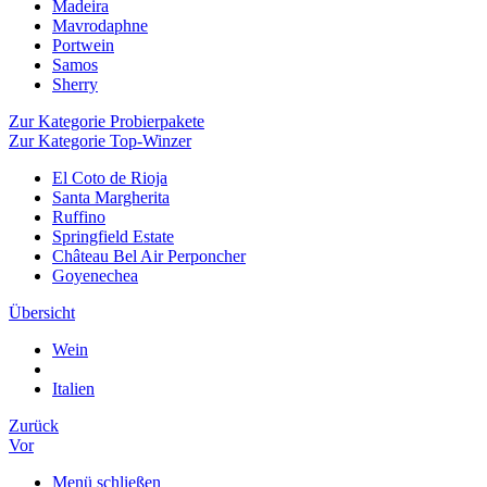
Madeira
Mavrodaphne
Portwein
Samos
Sherry
Zur Kategorie Probierpakete
Zur Kategorie Top-Winzer
El Coto de Rioja
Santa Margherita
Ruffino
Springfield Estate
Château Bel Air Perponcher
Goyenechea
Übersicht
Wein
Italien
Zurück
Vor
Menü schließen