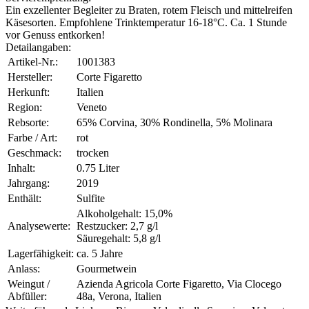
Ein exzellenter Begleiter zu Braten, rotem Fleisch und mittelreifen
Käsesorten. Empfohlene Trinktemperatur 16-18°C. Ca. 1 Stunde
vor Genuss entkorken!
Detailangaben:
Artikel-Nr.:
1001383
Hersteller:
Corte Figaretto
Herkunft:
Italien
Region:
Veneto
Rebsorte:
65% Corvina, 30% Rondinella, 5% Molinara
Farbe / Art:
rot
Geschmack:
trocken
Inhalt:
0.75 Liter
Jahrgang:
2019
Enthält:
Sulfite
Alkoholgehalt: 15,0%
Analysewerte:
Restzucker: 2,7 g/l
Säuregehalt: 5,8 g/l
Lagerfähigkeit:
ca. 5 Jahre
Anlass:
Gourmetwein
Weingut /
Azienda Agricola Corte Figaretto, Via Clocego
Abfüller:
48a, Verona, Italien