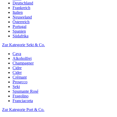
Deutschland
Frankreich
Italien
Neuseeland
Österreich
Portugal
Spanien
Südafrika
Zur Kategorie Sekt & Co.
Cava
Alkoholfrei
Champagner
Cidre
Cider
Crémant
Prosecco
Sekt
Spumante Rosé
Fragolino
Franciacorta
Zur Kategorie Port & Co.