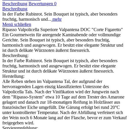
Beschreibung
Bewertungen
0
Beschreibung
In der Farbe Rubinrot. Sein Bouquet ist typisch, aber besonders
fruchtig, harmonisch und...
mehr
Menü schließen
Ripasso Valpolicella Superiore Valpantena DOC "Corte Figaretto"
Ein Gourmetwein für anregende Kaminabende oder vollmundige
Gerichte. Sein Bouquet ist typisch, aber besonders fruchtig,
harmonisch und ausgewogen. Er besitzt eine elegante Struktur und
ist durch delikate Würznoten äußerst finessreich.
Beschreibung:
In der Farbe Rubinrot. Sein Bouquet ist typisch, aber besonders
fruchtig, harmonisch und ausgewogen. Er besitzt eine elegante
Struktur und ist durch delikate Würznoten äußerst finessreich.
Herstellung:
Alle Reben stehen im Valpantena Tal, der aufgrund der
hervorragenden Lagen einzig klassifizierten Unterzone des
Valpolicella Tals. Nach der Vinifikation wird der Jungwein nach
dem "Ripasso-System" etwa 10 Tage auf dem Trester des Amarone
gelagert und danach zur 18-monatigen Reifung in Holzfässer aus
französischer Eiche umgefüllt. Die Gärung erfolgt bei rund 20°C
unter kontrollierter Temperatur. Nach der Abfüllung verfeinert sich
der Wein noch 6 Monate lang auf der Flasche, bevor er zum Verkauf
freigegeben wird.
Servierempfehlung: