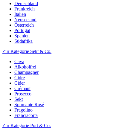
Deutschland
Frankreich
Italien
Neuseeland
Österreich
Portugal
Spanien
Südafrika
Zur Kategorie Sekt & Co.
Cava
Alkoholfrei
Champagner
Cidre
Cider
Crémant
Prosecco
Sekt
Spumante Rosé
Fragolino
Franciacorta
Zur Kategorie Port & Co.