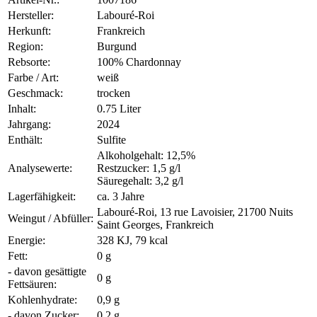
Hersteller:
Labouré-Roi
Herkunft:
Frankreich
Region:
Burgund
Rebsorte:
100% Chardonnay
Farbe / Art:
weiß
Geschmack:
trocken
Inhalt:
0.75 Liter
Jahrgang:
2024
Enthält:
Sulfite
Alkoholgehalt: 12,5%
Analysewerte:
Restzucker: 1,5 g/l
Säuregehalt: 3,2 g/l
Lagerfähigkeit:
ca. 3 Jahre
Labouré-Roi, 13 rue Lavoisier, 21700 Nuits
Weingut / Abfüller:
Saint Georges, Frankreich
Energie:
328 KJ, 79 kcal
Fett:
0 g
- davon gesättigte
0 g
Fettsäuren:
Kohlenhydrate:
0,9 g
- davon Zucker:
0,2 g