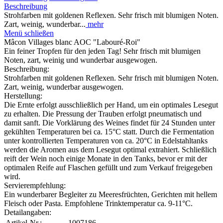
Beschreibung
Strohfarben mit goldenen Reflexen. Sehr frisch mit blumigen Noten.
Zart, weinig, wunderbar...
mehr
Menü schließen
Mâcon Villages blanc AOC "Labouré-Roi"
Ein feiner Tropfen für den jeden Tag! Sehr frisch mit blumigen
Noten, zart, weinig und wunderbar ausgewogen.
Beschreibung:
Strohfarben mit goldenen Reflexen. Sehr frisch mit blumigen Noten.
Zart, weinig, wunderbar ausgewogen.
Herstellung:
Die Ernte erfolgt ausschließlich per Hand, um ein optimales Lesegut
zu erhalten. Die Pressung der Trauben erfolgt pneumatisch und
damit sanft. Die Vorklärung des Weines findet für 24 Stunden unter
gekühlten Temperaturen bei ca. 15°C statt. Durch die Fermentation
unter kontrollierten Temperaturen von ca. 20°C in Edelstahltanks
werden die Aromen aus dem Lesegut optimal extrahiert. Schließlich
reift der Wein noch einige Monate in den Tanks, bevor er mit der
optimalen Reife auf Flaschen gefüllt und zum Verkauf freigegeben
wird.
Servierempfehlung:
Ein wunderbarer Begleiter zu Meeresfrüchten, Gerichten mit hellem
Fleisch oder Pasta. Empfohlene Trinktemperatur ca. 9-11°C.
Detailangaben:
Artikel-Nr.:
1007186