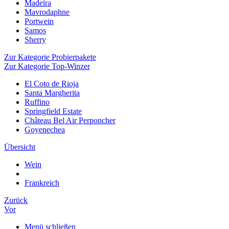
Madeira
Mavrodaphne
Portwein
Samos
Sherry
Zur Kategorie Probierpakete
Zur Kategorie Top-Winzer
El Coto de Rioja
Santa Margherita
Ruffino
Springfield Estate
Château Bel Air Perponcher
Goyenechea
Übersicht
Wein
Frankreich
Zurück
Vor
Menü schließen