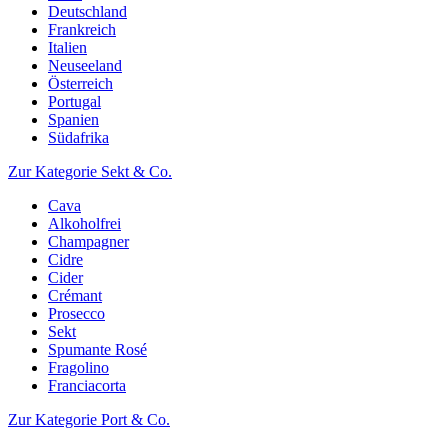
Deutschland
Frankreich
Italien
Neuseeland
Österreich
Portugal
Spanien
Südafrika
Zur Kategorie Sekt & Co.
Cava
Alkoholfrei
Champagner
Cidre
Cider
Crémant
Prosecco
Sekt
Spumante Rosé
Fragolino
Franciacorta
Zur Kategorie Port & Co.