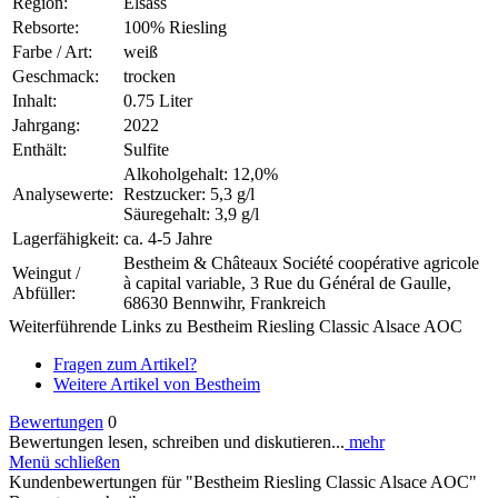
Region:
Elsass
Rebsorte:
100% Riesling
Farbe / Art:
weiß
Geschmack:
trocken
Inhalt:
0.75 Liter
Jahrgang:
2022
Enthält:
Sulfite
Alkoholgehalt: 12,0%
Analysewerte:
Restzucker: 5,3 g/l
Säuregehalt: 3,9 g/l
Lagerfähigkeit:
ca. 4-5 Jahre
Bestheim & Châteaux Société coopérative agricole
Weingut /
à capital variable, 3 Rue du Général de Gaulle,
Abfüller:
68630 Bennwihr, Frankreich
Weiterführende Links zu Bestheim Riesling Classic Alsace AOC
Fragen zum Artikel?
Weitere Artikel von Bestheim
Bewertungen
0
Bewertungen lesen, schreiben und diskutieren...
mehr
Menü schließen
Kundenbewertungen für "Bestheim Riesling Classic Alsace AOC"