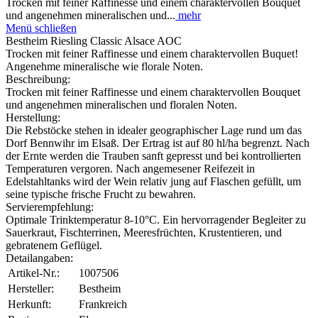
Trocken mit feiner Raffinesse und einem charaktervollen Bouquet
und angenehmen mineralischen und...
mehr
Menü schließen
Bestheim Riesling Classic Alsace AOC
Trocken mit feiner Raffinesse und einem charaktervollen Buquet!
Angenehme mineralische wie florale Noten.
Beschreibung:
Trocken mit feiner Raffinesse und einem charaktervollen Bouquet
und angenehmen mineralischen und floralen Noten.
Herstellung:
Die Rebstöcke stehen in idealer geographischer Lage rund um das
Dorf Bennwihr im Elsaß. Der Ertrag ist auf 80 hl/ha begrenzt. Nach
der Ernte werden die Trauben sanft gepresst und bei kontrollierten
Temperaturen vergoren. Nach angemesener Reifezeit in
Edelstahltanks wird der Wein relativ jung auf Flaschen gefüllt, um
seine typische frische Frucht zu bewahren.
Servierempfehlung:
Optimale Trinktemperatur 8-10°C. Ein hervorragender Begleiter zu
Sauerkraut, Fischterrinen, Meeresfrüchten, Krustentieren, und
gebratenem Geflügel.
Detailangaben:
Artikel-Nr.:
1007506
Hersteller:
Bestheim
Herkunft:
Frankreich