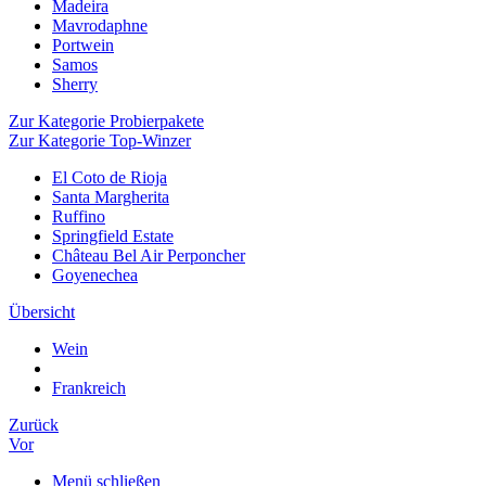
Madeira
Mavrodaphne
Portwein
Samos
Sherry
Zur Kategorie Probierpakete
Zur Kategorie Top-Winzer
El Coto de Rioja
Santa Margherita
Ruffino
Springfield Estate
Château Bel Air Perponcher
Goyenechea
Übersicht
Wein
Frankreich
Zurück
Vor
Menü schließen