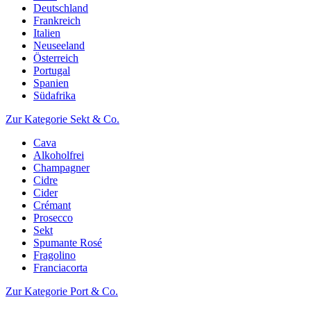
Deutschland
Frankreich
Italien
Neuseeland
Österreich
Portugal
Spanien
Südafrika
Zur Kategorie Sekt & Co.
Cava
Alkoholfrei
Champagner
Cidre
Cider
Crémant
Prosecco
Sekt
Spumante Rosé
Fragolino
Franciacorta
Zur Kategorie Port & Co.