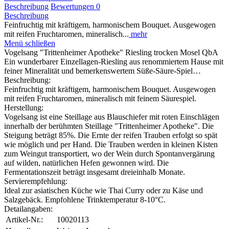
Beschreibung
Bewertungen
0
Beschreibung
Feinfruchtig mit kräftigem, harmonischem Bouquet. Ausgewogen
mit reifen Fruchtaromen, mineralisch...
mehr
Menü schließen
Vogelsang "Trittenheimer Apotheke" Riesling trocken Mosel QbA
Ein wunderbarer Einzellagen-Riesling aus renommiertem Hause mit
feiner Mineralität und bemerkenswertem Süße-Säure-Spiel…
Beschreibung:
Feinfruchtig mit kräftigem, harmonischem Bouquet. Ausgewogen
mit reifen Fruchtaromen, mineralisch mit feinem Säurespiel.
Herstellung:
Vogelsang ist eine Steillage aus Blauschiefer mit roten Einschlägen
innerhalb der berühmten Steillage "Trittenheimer Apotheke". Die
Steigung beträgt 85%. Die Ernte der reifen Trauben erfolgt so spät
wie möglich und per Hand. Die Trauben werden in kleinen Kisten
zum Weingut transportiert, wo der Wein durch Spontanvergärung
auf wilden, natürlichen Hefen gewonnen wird. Die
Fermentationszeit beträgt insgesamt dreieinhalb Monate.
Servierempfehlung:
Ideal zur asiatischen Küche wie Thai Curry oder zu Käse und
Salzgebäck. Empfohlene Trinktemperatur 8-10°C.
Detailangaben:
Artikel-Nr.:
10020113