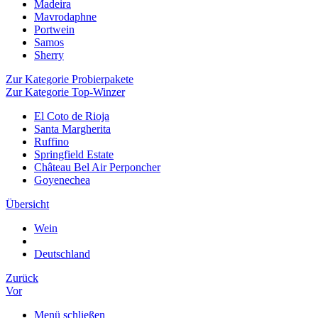
Madeira
Mavrodaphne
Portwein
Samos
Sherry
Zur Kategorie Probierpakete
Zur Kategorie Top-Winzer
El Coto de Rioja
Santa Margherita
Ruffino
Springfield Estate
Château Bel Air Perponcher
Goyenechea
Übersicht
Wein
Deutschland
Zurück
Vor
Menü schließen