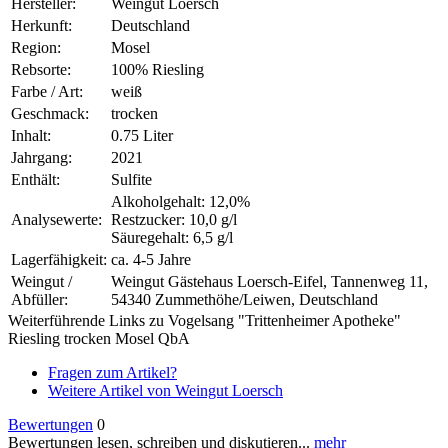
Hersteller:
Weingut Loersch
Herkunft:
Deutschland
Region:
Mosel
Rebsorte:
100% Riesling
Farbe / Art:
weiß
Geschmack:
trocken
Inhalt:
0.75 Liter
Jahrgang:
2021
Enthält:
Sulfite
Alkoholgehalt: 12,0%
Analysewerte:
Restzucker: 10,0 g/l
Säuregehalt: 6,5 g/l
Lagerfähigkeit:
ca. 4-5 Jahre
Weingut /
Weingut Gästehaus Loersch-Eifel, Tannenweg 11,
Abfüller:
54340 Zummethöhe/Leiwen, Deutschland
Weiterführende Links zu Vogelsang "Trittenheimer Apotheke"
Riesling trocken Mosel QbA
Fragen zum Artikel?
Weitere Artikel von Weingut Loersch
Bewertungen
0
Bewertungen lesen, schreiben und diskutieren...
mehr