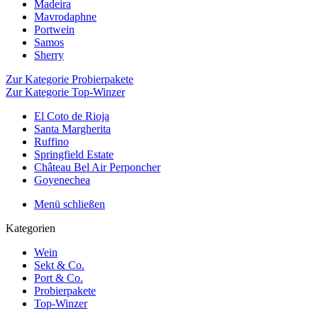
Madeira
Mavrodaphne
Portwein
Samos
Sherry
Zur Kategorie Probierpakete
Zur Kategorie Top-Winzer
El Coto de Rioja
Santa Margherita
Ruffino
Springfield Estate
Château Bel Air Perponcher
Goyenechea
Menü schließen
Kategorien
Wein
Sekt & Co.
Port & Co.
Probierpakete
Top-Winzer