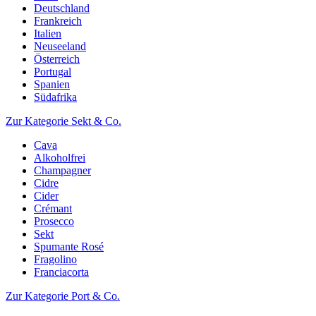
Deutschland
Frankreich
Italien
Neuseeland
Österreich
Portugal
Spanien
Südafrika
Zur Kategorie Sekt & Co.
Cava
Alkoholfrei
Champagner
Cidre
Cider
Crémant
Prosecco
Sekt
Spumante Rosé
Fragolino
Franciacorta
Zur Kategorie Port & Co.