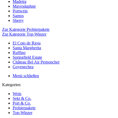
Madeira
Mavrodaphne
Portwein
Samos
Sherry
Zur Kategorie Probierpakete
Zur Kategorie Top-Winzer
El Coto de Rioja
Santa Margherita
Ruffino
Springfield Estate
Château Bel Air Perponcher
Goyenechea
Menü schließen
Kategorien
Wein
Sekt & Co.
Port & Co.
Probierpakete
Top-Winzer