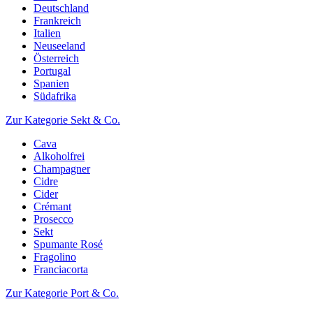
Deutschland
Frankreich
Italien
Neuseeland
Österreich
Portugal
Spanien
Südafrika
Zur Kategorie Sekt & Co.
Cava
Alkoholfrei
Champagner
Cidre
Cider
Crémant
Prosecco
Sekt
Spumante Rosé
Fragolino
Franciacorta
Zur Kategorie Port & Co.