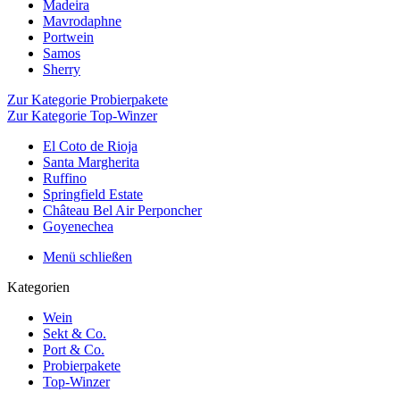
Madeira
Mavrodaphne
Portwein
Samos
Sherry
Zur Kategorie Probierpakete
Zur Kategorie Top-Winzer
El Coto de Rioja
Santa Margherita
Ruffino
Springfield Estate
Château Bel Air Perponcher
Goyenechea
Menü schließen
Kategorien
Wein
Sekt & Co.
Port & Co.
Probierpakete
Top-Winzer