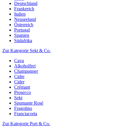
Deutschland
Frankreich
Italien
Neuseeland
Österreich
Portugal
Spanien
Südafrika
Zur Kategorie Sekt & Co.
Cava
Alkoholfrei
Champagner
Cidre
Cider
Crémant
Prosecco
Sekt
Spumante Rosé
Fragolino
Franciacorta
Zur Kategorie Port & Co.