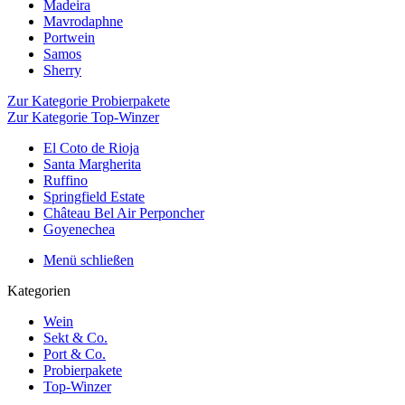
Madeira
Mavrodaphne
Portwein
Samos
Sherry
Zur Kategorie Probierpakete
Zur Kategorie Top-Winzer
El Coto de Rioja
Santa Margherita
Ruffino
Springfield Estate
Château Bel Air Perponcher
Goyenechea
Menü schließen
Kategorien
Wein
Sekt & Co.
Port & Co.
Probierpakete
Top-Winzer