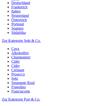
Deutschland
Frankreich
Italien
Neuseeland
Österreich
Portugal
Spanien
Südafrika
Zur Kategorie Sekt & Co.
Cava
Alkoholfrei
Champagner
Cidre
Cider
Crémant
Prosecco
Sekt
Spumante Rosé
Fragolino
Franciacorta
Zur Kategorie Port & Co.