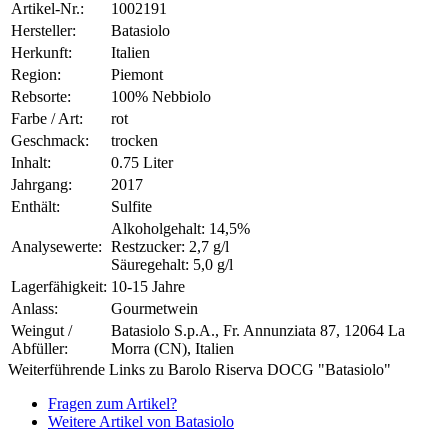
Artikel-Nr.:
1002191
Hersteller:
Batasiolo
Herkunft:
Italien
Region:
Piemont
Rebsorte:
100% Nebbiolo
Farbe / Art:
rot
Geschmack:
trocken
Inhalt:
0.75 Liter
Jahrgang:
2017
Enthält:
Sulfite
Alkoholgehalt: 14,5%
Analysewerte:
Restzucker: 2,7 g/l
Säuregehalt: 5,0 g/l
Lagerfähigkeit:
10-15 Jahre
Anlass:
Gourmetwein
Weingut /
Batasiolo S.p.A., Fr. Annunziata 87, 12064 La
Abfüller:
Morra (CN), Italien
Weiterführende Links zu Barolo Riserva DOCG "Batasiolo"
Fragen zum Artikel?
Weitere Artikel von Batasiolo