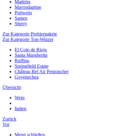
Madeira
Mavrodaphne
Portwein
Samos
Sherry
Zur Kategorie Probierpakete
Zur Kategorie Top-Winzer
El Coto de Rioja
Santa Margherita
Ruffino
Springfield Estate
Château Bel Air Perponcher
Goyenechea
Übersicht
Wein
Italien
Zurück
Vor
Menü schließen