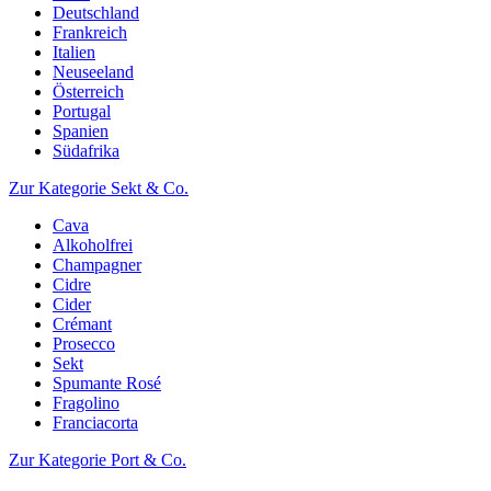
Deutschland
Frankreich
Italien
Neuseeland
Österreich
Portugal
Spanien
Südafrika
Zur Kategorie Sekt & Co.
Cava
Alkoholfrei
Champagner
Cidre
Cider
Crémant
Prosecco
Sekt
Spumante Rosé
Fragolino
Franciacorta
Zur Kategorie Port & Co.