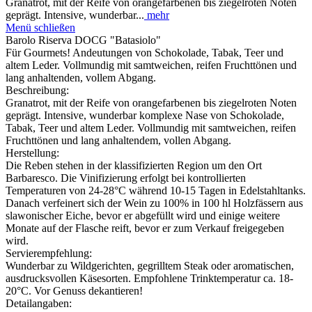
Granatrot, mit der Reife von orangefarbenen bis ziegelroten Noten
geprägt. Intensive, wunderbar...
mehr
Menü schließen
Barolo Riserva DOCG "Batasiolo"
Für Gourmets! Andeutungen von Schokolade, Tabak, Teer und
altem Leder. Vollmundig mit samtweichen, reifen Fruchttönen und
lang anhaltenden, vollem Abgang.
Beschreibung:
Granatrot, mit der Reife von orangefarbenen bis ziegelroten Noten
geprägt. Intensive, wunderbar komplexe Nase von Schokolade,
Tabak, Teer und altem Leder. Vollmundig mit samtweichen, reifen
Fruchttönen und lang anhaltendem, vollen Abgang.
Herstellung:
Die Reben stehen in der klassifizierten Region um den Ort
Barbaresco. Die Vinifizierung erfolgt bei kontrollierten
Temperaturen von 24-28°C während 10-15 Tagen in Edelstahltanks.
Danach verfeinert sich der Wein zu 100% in 100 hl Holzfässern aus
slawonischer Eiche, bevor er abgefüllt wird und einige weitere
Monate auf der Flasche reift, bevor er zum Verkauf freigegeben
wird.
Servierempfehlung:
Wunderbar zu Wildgerichten, gegrilltem Steak oder aromatischen,
ausdrucksvollen Käsesorten. Empfohlene Trinktemperatur ca. 18-
20°C. Vor Genuss dekantieren!
Detailangaben: