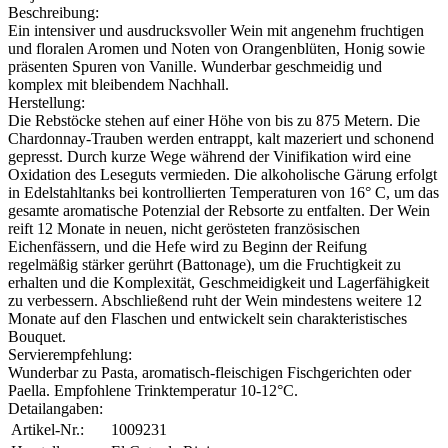
Beschreibung:
Ein intensiver und ausdrucksvoller Wein mit angenehm fruchtigen
und floralen Aromen und Noten von Orangenblüten, Honig sowie
präsenten Spuren von Vanille. Wunderbar geschmeidig und
komplex mit bleibendem Nachhall.
Herstellung:
Die Rebstöcke stehen auf einer Höhe von bis zu 875 Metern. Die
Chardonnay-Trauben werden entrappt, kalt mazeriert und schonend
gepresst. Durch kurze Wege während der Vinifikation wird eine
Oxidation des Leseguts vermieden. Die alkoholische Gärung erfolgt
in Edelstahltanks bei kontrollierten Temperaturen von 16° C, um das
gesamte aromatische Potenzial der Rebsorte zu entfalten. Der Wein
reift 12 Monate in neuen, nicht gerösteten französischen
Eichenfässern, und die Hefe wird zu Beginn der Reifung
regelmäßig stärker gerührt (Battonage), um die Fruchtigkeit zu
erhalten und die Komplexität, Geschmeidigkeit und Lagerfähigkeit
zu verbessern. Abschließend ruht der Wein mindestens weitere 12
Monate auf den Flaschen und entwickelt sein charakteristisches
Bouquet.
Servierempfehlung:
Wunderbar zu Pasta, aromatisch-fleischigen Fischgerichten oder
Paella. Empfohlene Trinktemperatur 10-12°C.
Detailangaben:
Artikel-Nr.:
1009231