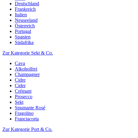
Deutschland
Frankreich
Italien
Neuseeland
Österreich
Portugal
Spanien
Südafrika
Zur Kategorie Sekt & Co.
Cava
Alkoholfrei
Champagner
Cidre
Cider
Crémant
Prosecco
Sekt
Spumante Rosé
Fragolino
Franciacorta
Zur Kategorie Port & Co.