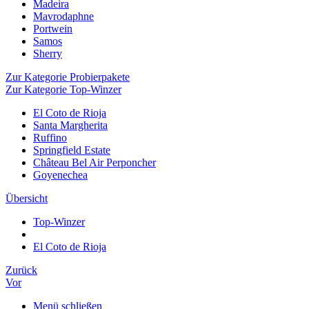
Madeira
Mavrodaphne
Portwein
Samos
Sherry
Zur Kategorie Probierpakete
Zur Kategorie Top-Winzer
El Coto de Rioja
Santa Margherita
Ruffino
Springfield Estate
Château Bel Air Perponcher
Goyenechea
Übersicht
Top-Winzer
El Coto de Rioja
Zurück
Vor
Menü schließen