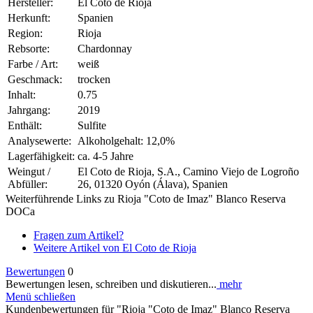
Hersteller:
El Coto de Rioja
Herkunft:
Spanien
Region:
Rioja
Rebsorte:
Chardonnay
Farbe / Art:
weiß
Geschmack:
trocken
Inhalt:
0.75
Jahrgang:
2019
Enthält:
Sulfite
Analysewerte:
Alkoholgehalt: 12,0%
Lagerfähigkeit:
ca. 4-5 Jahre
Weingut /
El Coto de Rioja, S.A., Camino Viejo de Logroño
Abfüller:
26, 01320 Oyón (Álava), Spanien
Weiterführende Links zu Rioja "Coto de Imaz" Blanco Reserva
DOCa
Fragen zum Artikel?
Weitere Artikel von El Coto de Rioja
Bewertungen
0
Bewertungen lesen, schreiben und diskutieren...
mehr
Menü schließen
Kundenbewertungen für "Rioja "Coto de Imaz" Blanco Reserva