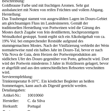
Beschreibung:
Goldbraune Farbe und mit fruchtigen Aromen. Sehr gut
ausbalanciert mit Noten von reifen Früchten und vollem Abgang.
Herstellung:
Das Traubengut stammt von ausgewählten Lagen im Douro-Gebiet
am gleichnamigen Fluss im Landesinneren. Gemäß der
traditionellen Herstellung von Portweinen wird die Gärung des
Mostes durch Zugabe von fein destilliertem, hochprozentigem
Weinalkohol gestoppt. Somit ergibt sich ein Alkoholgehalt von ca.
19% Vol. bei entsprechender Restsüße aufgrund des
stummgemachten Mostes. Nach der Vinifizierung verbleibt der Wein
normalerweise rund ein halbes Jahr im Douro-Tal, bevor er nach
Vila Nova de Gaia, dem Herzen der Portweinproduktion am
südlichen Ufer des Douro gegenüber von Porto, gebracht wird. Dort
wird der Portwein mindestens 3 Jahre in Holzfässern gelagert, bevor
er abgefüllt und aus den unterschiedlichen Rebsorten verschnitten
wird.
Servierempfehlung:
Trinktemperatur 8-10°C. Ein köstlicher Begleiter an heißen
Sommertagen, kann auch als Digestif gereicht werden.
Detailangaben:
Artikel-Nr.:
10010060
Hersteller:
C. da Silva
Herkunft:
Portugal