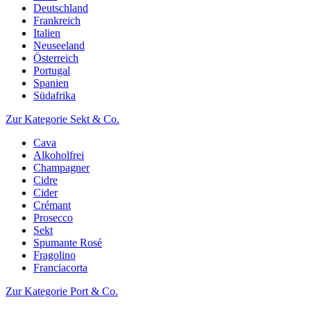
Deutschland
Frankreich
Italien
Neuseeland
Österreich
Portugal
Spanien
Südafrika
Zur Kategorie Sekt & Co.
Cava
Alkoholfrei
Champagner
Cidre
Cider
Crémant
Prosecco
Sekt
Spumante Rosé
Fragolino
Franciacorta
Zur Kategorie Port & Co.