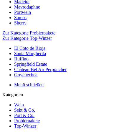
Madeira
Mavrodaphne
Portwein
Samos
Sherry
Zur Kategorie Probierpakete
Zur Kategorie Top-Winzer
El Coto de Rioja
Santa Margherita
Ruffino
Springfield Estate
Château Bel Air Perponcher
Goyenechea
Menü schließen
Kategorien
Wein
Sekt & Co.
Port & Co.
Probierpakete
Top-Winzer